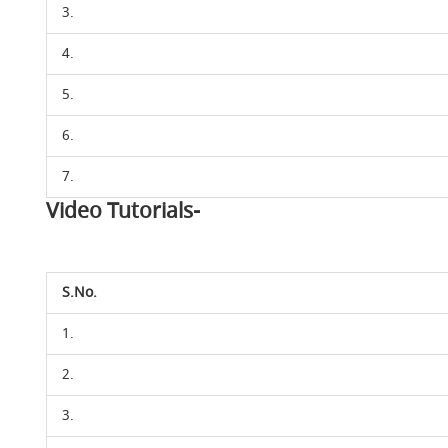
3.
4.
5.
6.
7.
Video Tutorials-
S.No.
1.
2.
3.