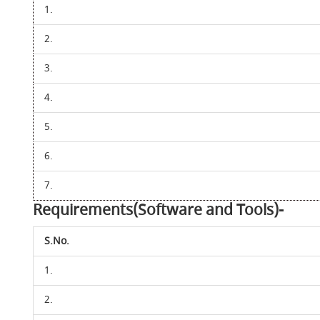
1.
2.
3.
4.
5.
6.
7.
Requirements(Software and Tools)-
S.No.
1.
2.